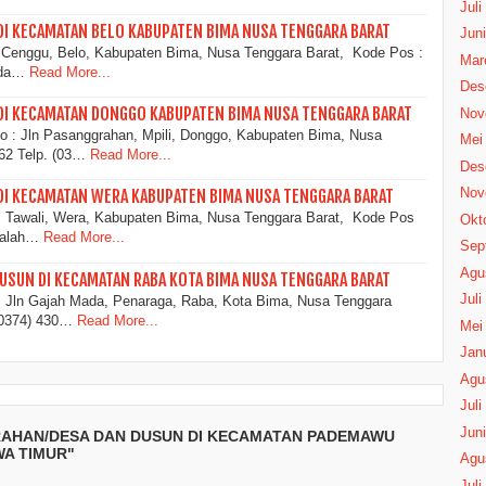
Juli
DI KECAMATAN BELO KABUPATEN BIMA NUSA TENGGARA BARAT
Juni
 Cenggu, Belo, Kabupaten Bima, Nusa Tenggara Barat, Kode Pos :
Mar
ada…
Read More...
Des
DI KECAMATAN DONGGO KABUPATEN BIMA NUSA TENGGARA BARAT
Nov
 : Jln Pasanggrahan, Mpili, Donggo, Kabupaten Bima, Nusa
Mei
62 Telp. (03…
Read More...
Des
Nov
DI KECAMATAN WERA KABUPATEN BIMA NUSA TENGGARA BARAT
 Tawali, Wera, Kabupaten Bima, Nusa Tenggara Barat, Kode Pos
Okt
adalah…
Read More...
Sep
Agu
USUN DI KECAMATAN RABA KOTA BIMA NUSA TENGGARA BARAT
Juli
 Jln Gajah Mada, Penaraga, Raba, Kota Bima, Nusa Tenggara
(0374) 430…
Read More...
Mei
Janu
Agu
Juli
Juni
RAHAN/DESA DAN DUSUN DI KECAMATAN PADEMAWU
A TIMUR"
Agu
Juli