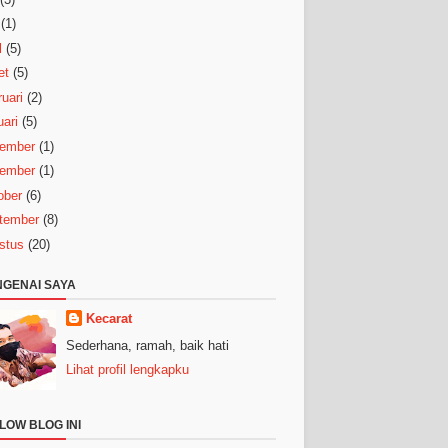
(1)
l
(5)
et
(5)
uari
(2)
ari
(5)
ember
(1)
ember
(1)
ober
(6)
tember
(8)
stus
(20)
GENAI SAYA
Kecarat
Sederhana, ramah, baik hati
Lihat profil lengkapku
LOW BLOG INI