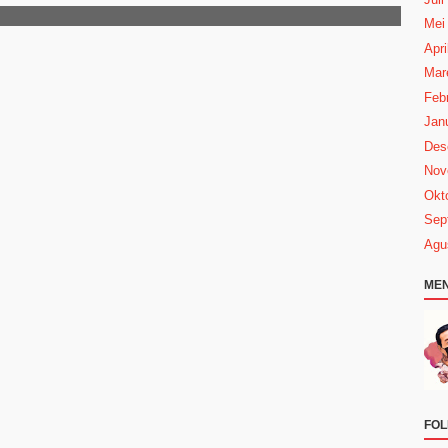
Mei
Apri
Mar
Febr
Janu
Des
Nov
Okt
Sep
Agu
MEN
FOL