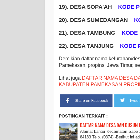
19). DESA SOPA'AH
KODE P
20). DESA SUMEDANGAN
K
21). DESA TAMBUNG
KODE 
22). DESA TANJUNG
KODE P
Demikian daftar nama kelurahan/d
Pamekasan, propinsi Jawa Timur, se
Lihat juga
DAFTAR NAMA DESA D
KABUPATEN PAMEKASAN PROPIN
Share on Facebook
Tweet 
POSTINGAN TERKAIT :
DAFTAR NAMA DESA DAN DUSUN 
Alamat kantor Kecamatan Sape 
84183 Telp. (0374) -Berikut ini 