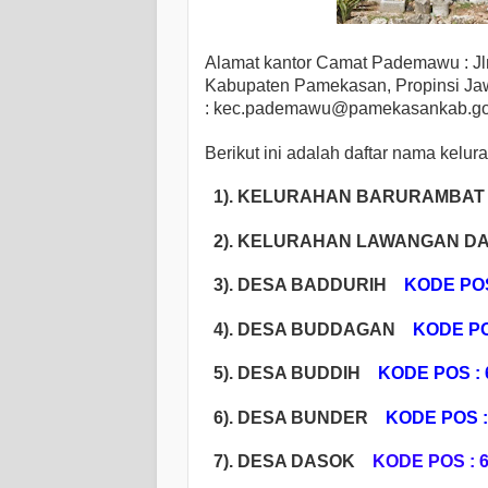
Alamat kantor Camat Pademawu : 
Kabupaten Pamekasan, Propinsi Jawa
: kec.pademawu@pamekasankab.go
Berikut ini adalah daftar nama kel
1). KELURAHAN BARURAMBA
2). KELURAHAN LAWANGAN D
3). DESA BADDURIH
KODE POS
4). DESA BUDDAGAN
KODE PO
5). DESA BUDDIH
KODE POS : 
6). DESA BUNDER
KODE POS : 
7). DESA DASOK
KODE POS : 