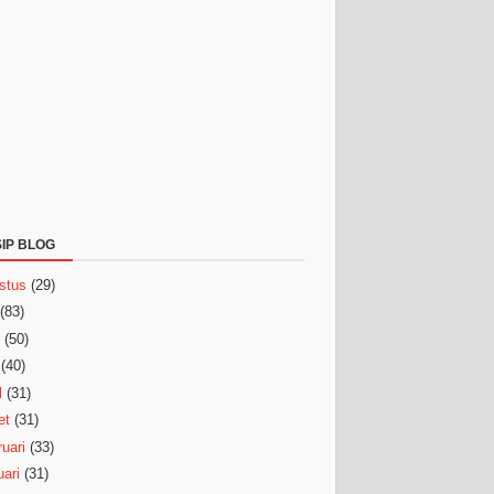
IP BLOG
stus
(29)
(83)
(50)
(40)
l
(31)
et
(31)
uari
(33)
ari
(31)