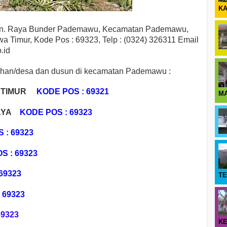
KA
Jln. Raya Bunder Pademawu, Kecamatan Pademawu,
 Timur, Kode Pos : 69323, Telp : (0324) 326311 Email
.id
urahan/desa dan dusun di kecamatan Pademawu :
T TIMUR
KODE POS : 69321
M
AYA
KODE POS : 69323
 : 69323
S : 69323
69323
T
69323
69323
KE