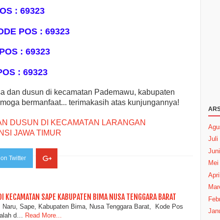
OS : 69323
ODE POS : 69323
POS : 69323
OS : 69323
esa dan dusun di kecamatan Pademawu, kabupaten
moga bermanfaat... terimakasih atas kunjungannya!
ARS
AN DUSUN DI KECAMATAN LARANGAN
Agu
SI JAWA TIMUR
Juli
Juni
on Twitter
Mei
Apri
Mar
DI KECAMATAN SAPE KABUPATEN BIMA NUSA TENGGARA BARAT
Febr
: Naru, Sape, Kabupaten Bima, Nusa Tenggara Barat, Kode Pos
Janu
adalah d…
Read More...