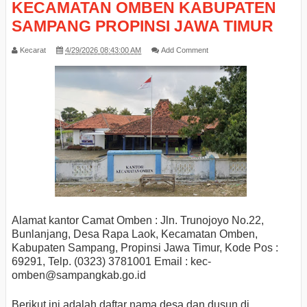
KECAMATAN OMBEN KABUPATEN
SAMPANG PROPINSI JAWA TIMUR
Kecarat
4/29/2026 08:43:00 AM
Add Comment
Alamat kantor Camat Omben : Jln. Trunojoyo No.22,
Bunlanjang, Desa Rapa Laok, Kecamatan Omben,
Kabupaten Sampang, Propinsi Jawa Timur, Kode Pos :
69291, Telp. (0323) 3781001 Email : kec-
omben
@sampangkab.go.id
Berikut ini adalah daftar nama desa dan dusun di