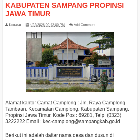
KABUPATEN SAMPANG PROPINSI
JAWA TIMUR
Kecarat
4/22/2026 09:42:00 PM
Add Comment
Alamat kantor Camat Camplong : Jln. Raya Camplong,
Tambaan, Kecamatan Camplong, Kabupaten Sampang,
Propinsi Jawa Timur, Kode Pos : 69281, Telp. (0323)
3222222 Email : kec-camplong
@sampangkab.go.id
Berikut ini adalah daftar nama desa dan dusun di