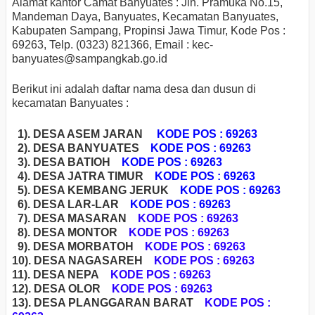
Alamat kantor Camat Banyuates : Jln. Pramuka No.15,
Mandeman Daya, Banyuates, Kecamatan Banyuates,
Kabupaten Sampang, Propinsi Jawa Timur, Kode Pos :
69263, Telp. (0323) 821366, Email : kec-
banyuates
@sampangkab.go.id
Berikut ini adalah daftar nama desa dan dusun di
kecamatan Banyuates :
1). DESA ASEM JARAN
KODE POS : 69263
2). DESA BANYUATES
KODE POS : 69263
3). DESA BATIOH
KODE POS : 69263
4). DESA JATRA TIMUR
KODE POS : 69263
5). DESA KEMBANG JERUK
KODE POS : 69263
6). DESA LAR-LAR
KODE POS : 69263
7). DESA MASARAN
KODE POS : 69263
8). DESA MONTOR
KODE POS : 69263
9). DESA MORBATOH
KODE POS : 69263
1
0). DESA NAGASAREH
KODE POS : 69263
11). DESA NEPA
KODE POS : 69263
12). DESA OLOR
KODE POS : 69263
13). DESA PLANGGARAN BARAT
KODE POS :