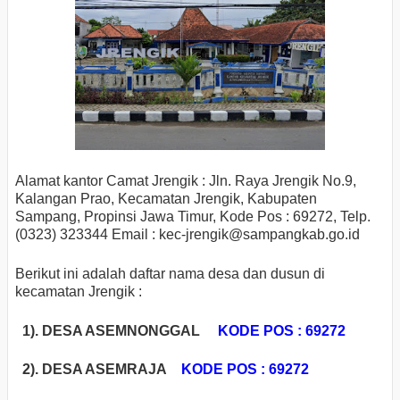
Alamat kantor Camat Jrengik : Jln. Raya Jrengik No.9,
Kalangan Prao, Kecamatan Jrengik, Kabupaten
Sampang, Propinsi Jawa Timur, Kode Pos : 69272, Telp.
(0323) 323344 Email : kec-jrengik
@sampangkab.go.id
Berikut ini adalah daftar nama desa dan dusun di
kecamatan Jrengik :
1). DESA ASEMNONGGAL
KODE POS : 69272
2). DESA ASEMRAJA
KODE POS : 69272