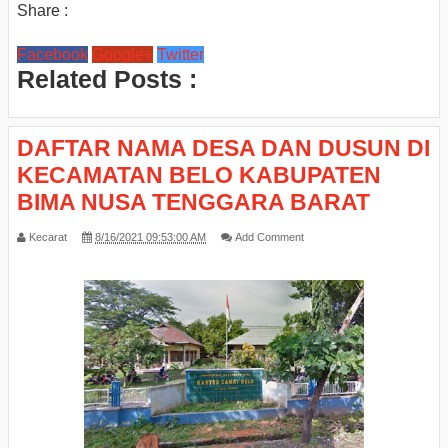
Share :
Facebook
Google+
Twitter
Related Posts :
DAFTAR NAMA DESA DAN DUSUN DI
KECAMATAN BELO KABUPATEN
BIMA NUSA TENGGARA BARAT
Kecarat
8/16/2021 09:53:00 AM
Add Comment