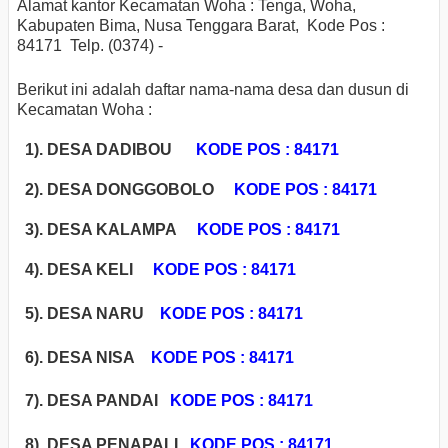
Alamat kantor Kecamatan Woha : Tenga, Woha,
Kabupaten Bima, Nusa Tenggara Barat, Kode Pos :
84171 Telp. (0374) -
Berikut ini adalah daftar nama-nama desa dan dusun di
Kecamatan Woha :
1). DESA DADIBOU
KODE POS : 84171
2). DESA DONGGOBOLO
KODE POS : 84171
3). DESA KALAMPA
KODE POS : 84171
4). DESA KELI
KODE POS : 84171
5). DESA NARU
KODE POS : 84171
6). DESA NISA
KODE POS : 84171
7). DESA PANDAI
KODE POS : 84171
8). DESA PENAPALI
KODE POS : 84171