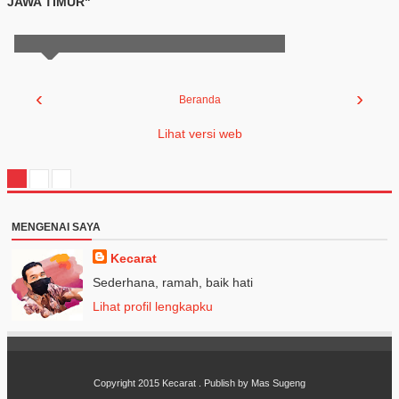
JAWA TIMUR"
‹
›
Beranda
Lihat versi web
MENGENAI SAYA
Kecarat
Sederhana, ramah, baik hati
Lihat profil lengkapku
Copyright 2015
Kecarat
. Publish by
Mas Sugeng