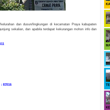
KA
a/kelurahan dan dusun/lingkungan di kecamatan Praya kabupaten
unjung sekalian, dan apabila terdapat kekurangan mohon info dan
511
M
: 83516
T
KE