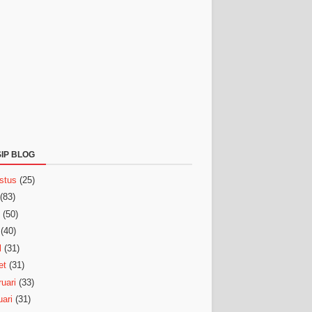
IP BLOG
stus
(25)
(83)
(50)
(40)
l
(31)
et
(31)
uari
(33)
ari
(31)