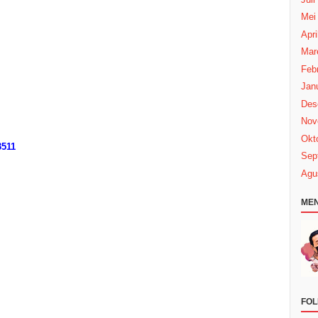
Mei
Apri
Mar
Febr
Janu
Des
Nov
Okt
3511
Sep
Agu
MEN
FOL