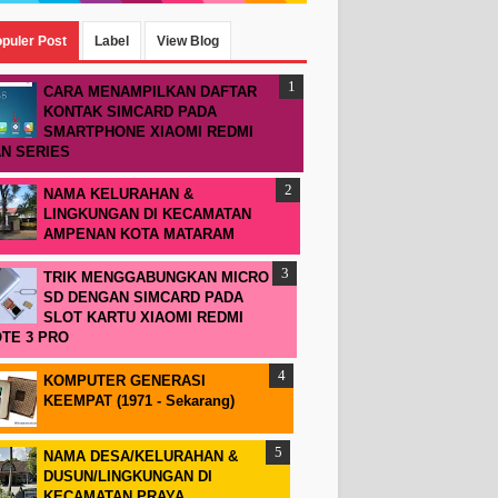
puler Post
Label
View Blog
CARA MENAMPILKAN DAFTAR
KONTAK SIMCARD PADA
SMARTPHONE XIAOMI REDMI
N SERIES
NAMA KELURAHAN &
LINGKUNGAN DI KECAMATAN
AMPENAN KOTA MATARAM
TRIK MENGGABUNGKAN MICRO
SD DENGAN SIMCARD PADA
SLOT KARTU XIAOMI REDMI
TE 3 PRO
KOMPUTER GENERASI
KEEMPAT (1971 - Sekarang)
NAMA DESA/KELURAHAN &
DUSUN/LINGKUNGAN DI
KECAMATAN PRAYA