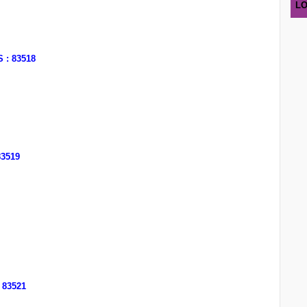
LO
 : 83518
3519
 83521