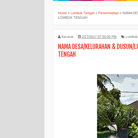
Home
»
Lombok Tengah
»
Pemerintahan
»
NAMA DE
LOMBOK TENGAH
Kecarat
2/27/2017 07:50:00 PM
Lombok
NAMA DESA/KELURAHAN & DUSUN/L
TENGAH