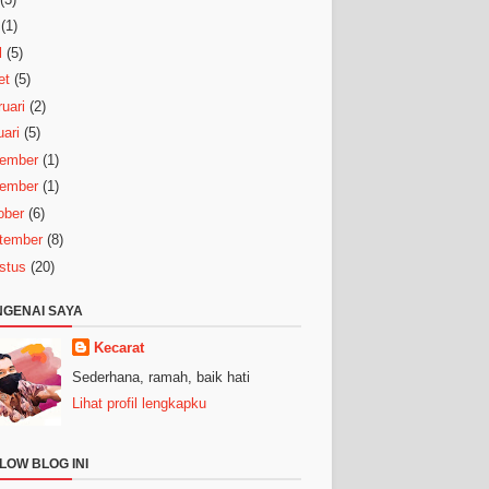
(1)
l
(5)
et
(5)
uari
(2)
ari
(5)
ember
(1)
ember
(1)
ober
(6)
tember
(8)
stus
(20)
GENAI SAYA
Kecarat
Sederhana, ramah, baik hati
Lihat profil lengkapku
LOW BLOG INI