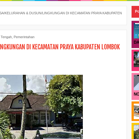
Po
SA/KELURAHAN & DUSUN/LINGKUNGAN DI KECAMATAN PRAYA KABUPATEN
 Tengah
,
Pemerintahan
DA
INGKUNGAN DI KECAMATAN PRAYA KABUPATEN LOMBOK
NO