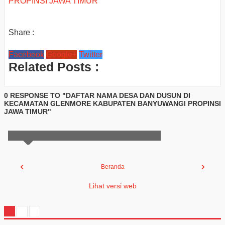
PROPINSI JAWA TIMUR
Share :
Facebook
Google+
Twitter
Related Posts :
0 RESPONSE TO "DAFTAR NAMA DESA DAN DUSUN DI
KECAMATAN GLENMORE KABUPATEN BANYUWANGI PROPINSI
JAWA TIMUR"
‹
›
Beranda
Lihat versi web