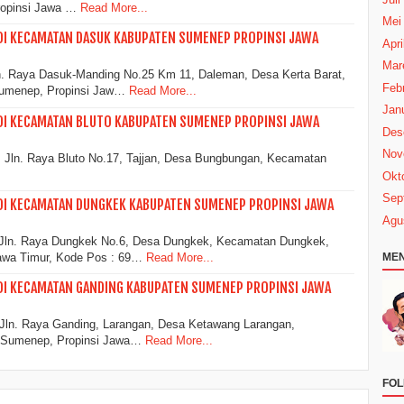
opinsi Jawa …
Read More...
Mei
DI KECAMATAN DASUK KABUPATEN SUMENEP PROPINSI JAWA
Apri
Mar
n. Raya Dasuk-Manding No.25 Km 11, Daleman, Desa Kerta Barat,
Febr
umenep, Propinsi Jaw…
Read More...
Janu
DI KECAMATAN BLUTO KABUPATEN SUMENEP PROPINSI JAWA
Des
Nov
ln. Raya Bluto No.17, Tajjan, Desa Bungbungan, Kecamatan
Okt
Sep
 DI KECAMATAN DUNGKEK KABUPATEN SUMENEP PROPINSI JAWA
Agu
 Jln. Raya Dungkek No.6, Desa Dungkek, Kecamatan Dungkek,
awa Timur, Kode Pos : 69…
Read More...
MEN
DI KECAMATAN GANDING KABUPATEN SUMENEP PROPINSI JAWA
Jln. Raya Ganding, Larangan, Desa Ketawang Larangan,
 Sumenep, Propinsi Jawa…
Read More...
FOL