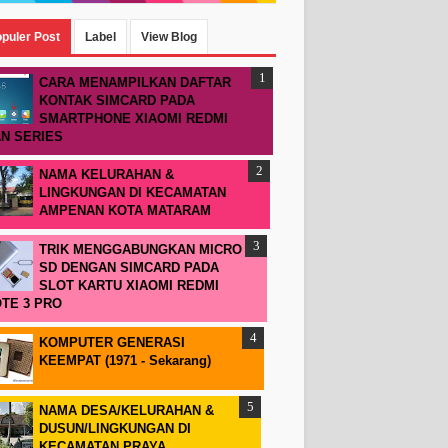
puler Post
Label
View Blog
CARA MENAMPILKAN DAFTAR
KONTAK SIMCARD PADA
SMARTPHONE XIAOMI REDMI
N SERIES
NAMA KELURAHAN &
LINGKUNGAN DI KECAMATAN
AMPENAN KOTA MATARAM
TRIK MENGGABUNGKAN MICRO
SD DENGAN SIMCARD PADA
SLOT KARTU XIAOMI REDMI
TE 3 PRO
KOMPUTER GENERASI
KEEMPAT (1971 - Sekarang)
NAMA DESA/KELURAHAN &
DUSUN/LINGKUNGAN DI
KECAMATAN PRAYA