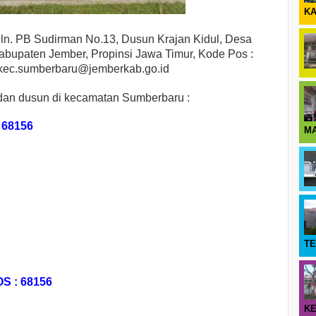
KA
Jln. PB Sudirman No
.13
, Dusun Krajan Kidul, Desa
bupaten Jember, Propinsi Jawa Timur, Kode Pos :
 kec.sumberbaru
@jemberkab.go.id
a dan dusun di kecamatan Sumberbaru :
 68156
M
T
S : 68156
KE