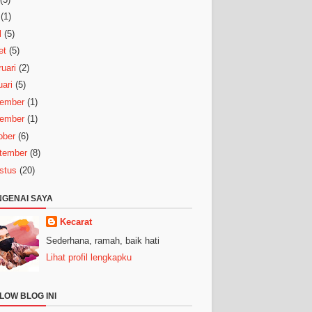
(1)
l
(5)
et
(5)
uari
(2)
ari
(5)
ember
(1)
ember
(1)
ober
(6)
tember
(8)
stus
(20)
GENAI SAYA
Kecarat
Sederhana, ramah, baik hati
Lihat profil lengkapku
LOW BLOG INI