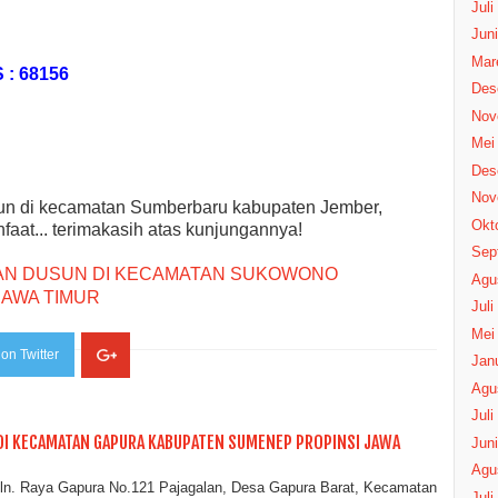
Juli
Juni
Mar
: 68156
Des
Nov
Mei
Des
Nov
un di kecamatan Sumberbaru kabupaten Jember,
Okt
aat... terimakasih atas kunjungannya!
Sep
AN DUSUN DI KECAMATAN SUKOWONO
Agu
JAWA TIMUR
Juli
Mei
on Twitter
Janu
Agu
Juli
DI KECAMATAN GAPURA KABUPATEN SUMENEP PROPINSI JAWA
Juni
Agu
ln. Raya Gapura No.121 Pajagalan, Desa Gapura Barat, Kecamatan
Juli