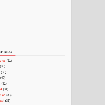
IP BLOG
stus
(31)
(83)
(50)
(40)
l
(31)
et
(31)
uari
(33)
ari
(31)