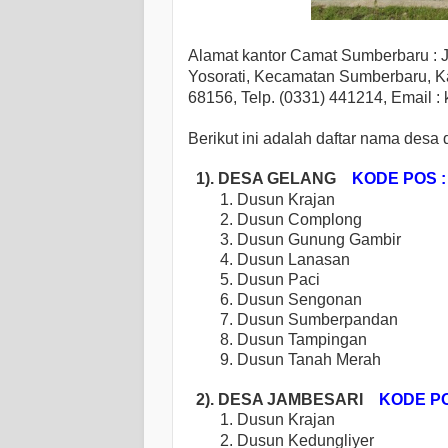
Alamat kantor Camat Sumberbaru : 
Yosorati, Kecamatan Sumberbaru, Ka
68156, Telp. (0331) 441214, Email :
Berikut ini adalah daftar nama des
1). DESA GELANG
KODE POS :
1. Dusun Krajan
2. Dusun Complong
3.
Dusun Gunung Gambir
4.
Dusun Lanasan
5.
Dusun Paci
6.
Dusun Sengonan
7.
Dusun Sumberpandan
8.
Dusun Tampingan
9.
Dusun Tanah Merah
2). DESA JAMBESARI
KODE PO
1. Dusun Krajan
2.
Dusun
Kedungliyer