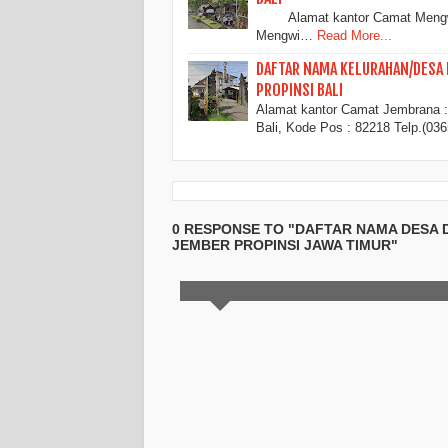
Alamat kantor Camat Mengwi :
Mengwi…
Read More...
DAFTAR NAMA KELURAHAN/DESA
PROPINSI BALI
Alamat kantor Camat Jembrana 
Bali, Kode Pos : 82218 Telp.(03
0 RESPONSE TO "DAFTAR NAMA DESA
JEMBER PROPINSI JAWA TIMUR"