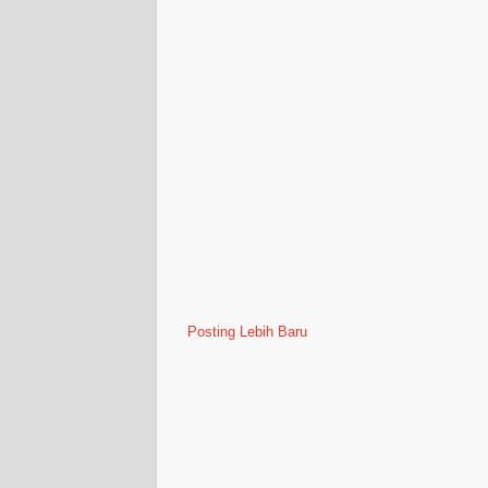
Posting Lebih Baru