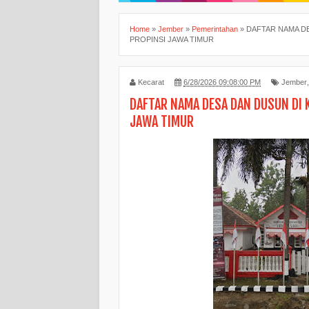
Home
»
Jember
»
Pemerintahan
»
DAFTAR NAMA D
PROPINSI JAWA TIMUR
Kecarat
6/28/2026 09:08:00 PM
Jember
DAFTAR NAMA DESA DAN DUSUN DI 
JAWA TIMUR