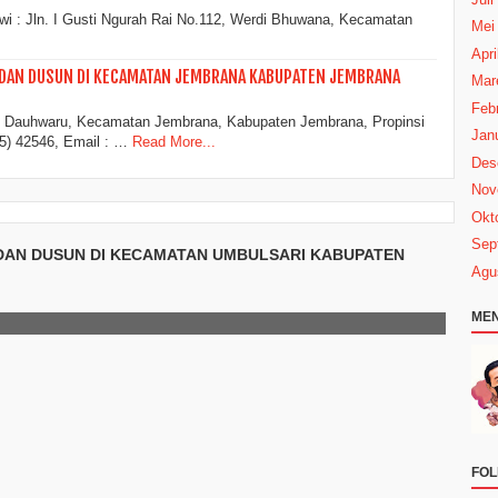
 Jln. I Gusti Ngurah Rai No.112, Werdi Bhuwana, Kecamatan
Mei
Apri
 DAN DUSUN DI KECAMATAN JEMBRANA KABUPATEN JEMBRANA
Mar
Febr
: Dauhwaru, Kecamatan Jembrana, Kabupaten Jembrana, Propinsi
Janu
65) 42546, Email : …
Read More...
Des
Nov
Okt
Sep
 DAN DUSUN DI KECAMATAN UMBULSARI KABUPATEN
Agu
MEN
FOL