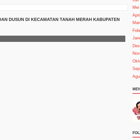
Mei
Apri
 DAN DUSUN DI KECAMATAN TANAH MERAH KABUPATEN
Mar
Febr
Janu
Des
Nov
Okt
Sep
Agu
MEN
FOL