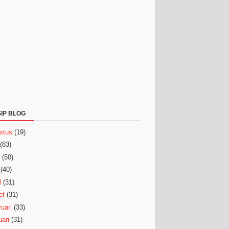
IP BLOG
stus
(19)
(83)
(50)
(40)
l
(31)
et
(31)
uari
(33)
ari
(31)