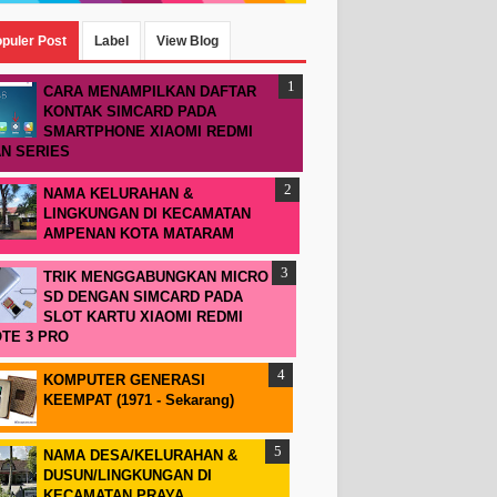
puler Post
Label
View Blog
CARA MENAMPILKAN DAFTAR
KONTAK SIMCARD PADA
SMARTPHONE XIAOMI REDMI
N SERIES
NAMA KELURAHAN &
LINGKUNGAN DI KECAMATAN
AMPENAN KOTA MATARAM
TRIK MENGGABUNGKAN MICRO
SD DENGAN SIMCARD PADA
SLOT KARTU XIAOMI REDMI
TE 3 PRO
KOMPUTER GENERASI
KEEMPAT (1971 - Sekarang)
NAMA DESA/KELURAHAN &
DUSUN/LINGKUNGAN DI
KECAMATAN PRAYA