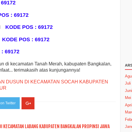
 69172
OS : 69172
KODE POS : 69172
AH
KODE POS : 69172
K
: 69172
un di kecamatan Tanah Merah, kabupaten Bangkalan,
ARS
aat... terimakasih atas kunjungannya!
Agu
AN DUSUN DI KECAMATAN SOCAH KABUPATEN
Juli
MUR
Juni
Mei
on Twitter
Apri
Mar
Febr
DI KECAMATAN LABANG KABUPATEN BANGKALAN PROPINSI JAWA
Janu