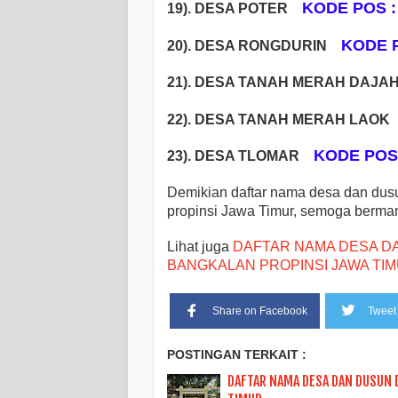
KODE POS :
19). DESA POTER
KODE P
20). DESA RONGDURIN
21). DESA TANAH MERAH DAJ
22). DESA TANAH MERAH LAO
KODE POS 
23). DESA TLOMAR
Demikian daftar nama desa dan dus
propinsi Jawa Timur, semoga bermanf
Lihat juga
DAFTAR NAMA DESA D
BANGKALAN PROPINSI JAWA TI
Share on Facebook
Tweet 
POSTINGAN TERKAIT :
DAFTAR NAMA DESA DAN DUSUN 