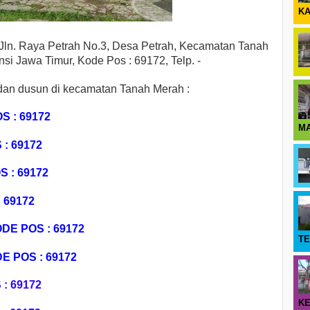
KA
Jln. Raya Petrah No.3, Desa Petrah, Kecamatan Tanah
si Jawa Timur, Kode Pos : 69172, Telp. -
 dan dusun di kecamatan Tanah Merah :
S : 69172
M
: 69172
 : 69172
 69172
E POS : 69172
T
 POS : 69172
: 69172
KE