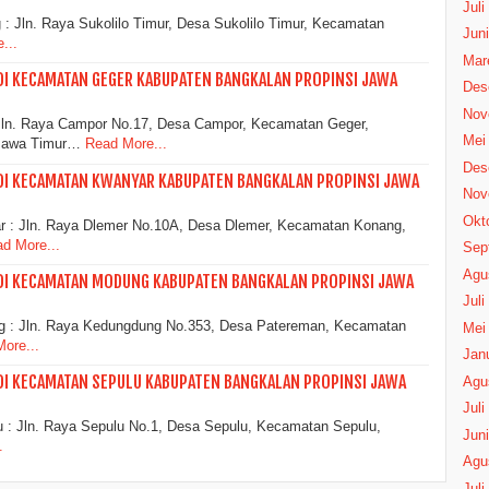
Juli
ln. Raya Sukolilo Timur, Desa Sukolilo Timur, Kecamatan
Juni
...
Mar
DI KECAMATAN GEGER KABUPATEN BANGKALAN PROPINSI JAWA
Des
Nov
ln. Raya Campor No.17, Desa Campor, Kecamatan Geger,
Mei
 Jawa Timur…
Read More...
Des
DI KECAMATAN KWANYAR KABUPATEN BANGKALAN PROPINSI JAWA
Nov
Okt
: Jln. Raya Dlemer No.10A, Desa Dlemer, Kecamatan Konang,
d More...
Sep
Agu
 DI KECAMATAN MODUNG KABUPATEN BANGKALAN PROPINSI JAWA
Juli
 Jln. Raya Kedungdung No.353, Desa Patereman, Kecamatan
Mei
ore...
Janu
DI KECAMATAN SEPULU KABUPATEN BANGKALAN PROPINSI JAWA
Agu
Juli
Jln. Raya Sepulu No.1, Desa Sepulu, Kecamatan Sepulu,
Juni
.
Agu
Juli