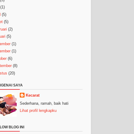
(1)
l
(5)
et
(5)
uari
(2)
ari
(5)
ember
(1)
ember
(1)
ober
(6)
tember
(8)
stus
(20)
GENAI SAYA
Kecarat
Sederhana, ramah, baik hati
Lihat profil lengkapku
LOW BLOG INI