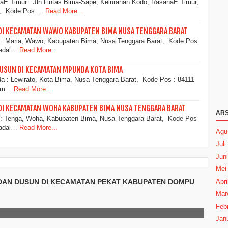
E Timur : Jln Lintas Bima-Sape, Kelurahan Kodo, RasanaE Timur,
t, Kode Pos …
Read More...
DI KECAMATAN WAWO KABUPATEN BIMA NUSA TENGGARA BARAT
: Maria, Wawo, Kabupaten Bima, Nusa Tenggara Barat, Kode Pos
 adal…
Read More...
USUN DI KECAMATAN MPUNDA KOTA BIMA
 : Lewirato, Kota Bima, Nusa Tenggara Barat, Kode Pos : 84111
nam…
Read More...
DI KECAMATAN WOHA KABUPATEN BIMA NUSA TENGGARA BARAT
ARS
: Tenga, Woha, Kabupaten Bima, Nusa Tenggara Barat, Kode Pos
 adal…
Read More...
Agu
Juli
Juni
Mei
Apri
 DAN DUSUN DI KECAMATAN PEKAT KABUPATEN DOMPU
Mar
Febr
Janu