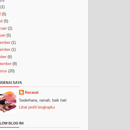
(1)
l
(5)
et
(5)
uari
(2)
ari
(5)
ember
(1)
ember
(1)
ober
(6)
tember
(8)
stus
(20)
GENAI SAYA
Kecarat
Sederhana, ramah, baik hati
Lihat profil lengkapku
LOW BLOG INI