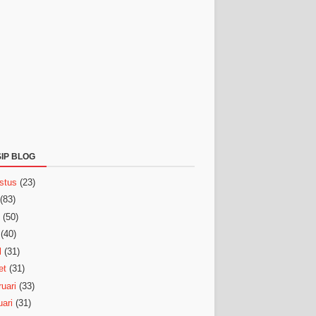
IP BLOG
stus
(23)
(83)
(50)
(40)
l
(31)
et
(31)
uari
(33)
ari
(31)