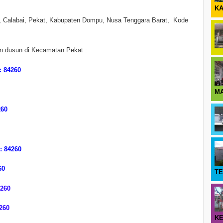
KA
, Calabai, Pekat, Kabupaten Dompu, Nusa Tenggara Barat, Kode
an dusun di Kecamatan Pekat :
 84260
M
260
 84260
60
T
260
260
KE