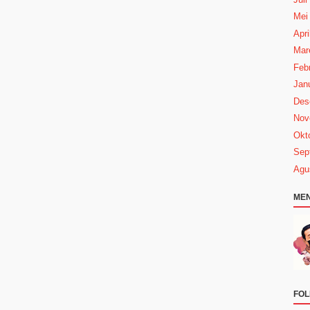
Mei
Apri
Mar
Febr
Janu
Des
Nov
Okt
Sep
Agu
MEN
FOL