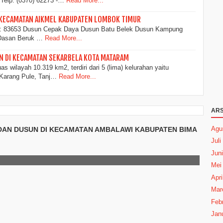
Telp. (0370) 62273 -…
Read More...
 KECAMATAN AIKMEL KABUPATEN LOMBOK TIMUR
83653 Dusun Cepak Daya Dusun Batu Belek Dusun Kampung
Dasan Beruk …
Read More...
N DI KECAMATAN SEKARBELA KOTA MATARAM
s wilayah 10.319 km2, terdiri dari 5 (lima) kelurahan yaitu
Karang Pule, Tanj…
Read More...
ARS
Agu
DAN DUSUN DI KECAMATAN AMBALAWI KABUPATEN BIMA
Juli
Juni
Mei
Apri
Mar
Febr
Janu