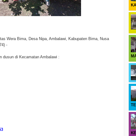
KA
ntas Wera Bima, Desa Nipa, Ambalawi, Kabupaten Bima, Nusa
74) -
M
an dusun di Kecamatan Ambalawi :
T
53
KE