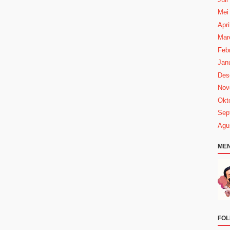
Mei
Apri
Mar
Febr
Janu
Des
Nov
Okt
Sep
Agu
MEN
FOL