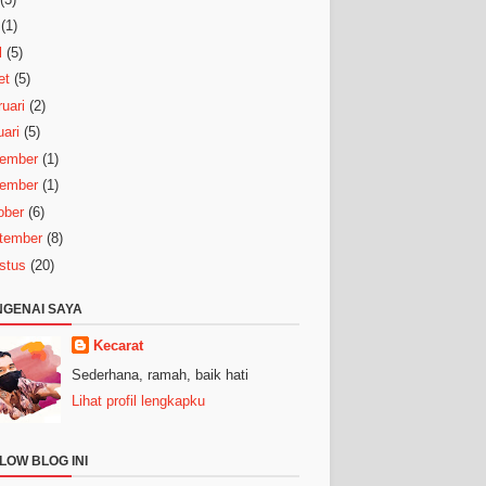
(1)
l
(5)
et
(5)
uari
(2)
ari
(5)
ember
(1)
ember
(1)
ober
(6)
tember
(8)
stus
(20)
GENAI SAYA
Kecarat
Sederhana, ramah, baik hati
Lihat profil lengkapku
LOW BLOG INI