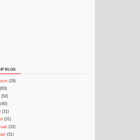
IP BLOG
stus
(29)
(83)
(50)
(40)
l
(31)
et
(31)
uari
(33)
ari
(31)