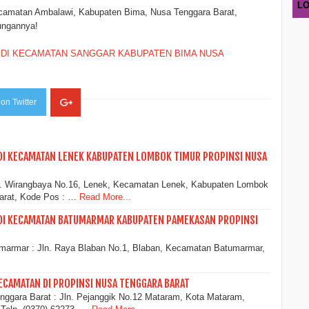
LO
ecamatan Ambalawi, Kabupaten Bima, Nusa Tenggara Barat,
ungannya!
 DI KECAMATAN SANGGAR KABUPATEN BIMA NUSA
on Twitter
DI KECAMATAN LENEK KABUPATEN LOMBOK TIMUR PROPINSI NUSA
n. Wirangbaya No.16, Lenek, Kecamatan Lenek, Kabupaten Lombok
arat, Kode Pos : …
Read More...
 DI KECAMATAN BATUMARMAR KABUPATEN PAMEKASAN PROPINSI
ar : Jln. Raya Blaban No.1, Blaban, Kecamatan Batumarmar,
ECAMATAN DI PROPINSI NUSA TENGGARA BARAT
nggara Barat : Jln. Pejanggik No.12 Mataram, Kota Mataram,