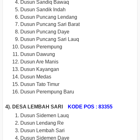
Dusun Sandiq Bawaq
Dusun Sandik Indah
Dusun Puncang Lendang
Dusun Puncang Sari Barat
Dusun Puncang Daye
Dusun Puncang Sari Lauq
Dusun Perempung
Dusun Dawung
Dusun Are Manis
Dusun Kayangan
Dusun Medas
Dusun Tato Timur
Dusun Perempung Baru
4). DESA LEMBAH SARI
KODE POS : 83355
Dusun Sidemen Lauq
Dusun Lendang Re
Dusun Lembah Sari
Dusun Sidemen Daye