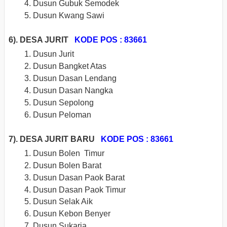
Dusun Gubuk Semodek
Dusun Kwang Sawi
6). DESA JURIT
KODE POS : 83661
Dusun Jurit
Dusun Bangket Atas
Dusun Dasan Lendang
Dusun Dasan Nangka
Dusun Sepolong
Dusun Peloman
7). DESA JURIT BARU
KODE POS : 83661
Dusun Bolen Timur
Dusun Bolen Barat
Dusun Dasan Paok Barat
Dusun Dasan Paok Timur
Dusun Selak Aik
Dusun Kebon Benyer
Dusun Sukaria