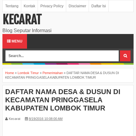
Tentang
Kontak
Privacy Policy
Disclaimer
Daftar Isi
KECARAT
Blog Seputar Informasi
MENU
Home
»
Lombok Timur
»
Pemerintahan
»
DAFTAR NAMA DESA & DUSUN DI
KECAMATAN PRINGGASELA KABUPATEN LOMBOK TIMUR
DAFTAR NAMA DESA & DUSUN DI
KECAMATAN PRINGGASELA
KABUPATEN LOMBOK TIMUR
Kecarat
8/19/2016 10:08:00 AM