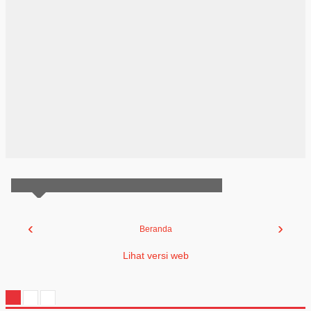
‹
›
Beranda
Lihat versi web